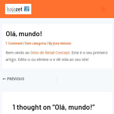
Skip
Post
Mai
to
navigation
Men
content
Olá, mundo!
1 Comment
/
Sem categoria
/ By
Jose Antonio
Bem-vindo ao
Sites de Retail Concept
. Este é o seu primeiro
artigo. Edite-o ou elimine-o e dê vida ao seu site!
PREVIOUS
1 thought on “Olá, mundo!”